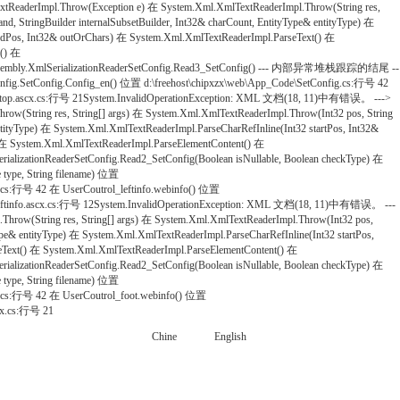
mpl.Throw(Exception e) 在 System.Xml.XmlTextReaderImpl.Throw(String res,
d, StringBuilder internalSubsetBuilder, Int32& charCount, EntityType& entityType) 在
 endPos, Int32& outOrChars) 在 System.Xml.XmlTextReaderImpl.ParseText() 在
g() 在
eratedAssembly.XmlSerializationReaderSetConfig.Read3_SetConfig() --- 内部异常堆栈跟踪的结尾 --
Config.SetConfig.Config_en() 位置 d:\freehost\chipxzx\web\App_Code\SetConfig.cs:行号 42
outrol\top.ascx.cs:行号 21System.InvalidOperationException: XML 文档(18, 11)中有错误。 --->
g res, String[] args) 在 System.Xml.XmlTextReaderImpl.Throw(Int32 pos, String
entityType) 在 System.Xml.XmlTextReaderImpl.ParseCharRefInline(Int32 startPos, Int32&
) 在 System.Xml.XmlTextReaderImpl.ParseElementContent() 在
alizationReaderSetConfig.Read2_SetConfig(Boolean isNullable, Boolean checkType) 在
type, String filename) 位置
g.cs:行号 42 在 UserCoutrol_leftinfo.webinfo() 位置
utrol\leftinfo.ascx.cs:行号 12System.InvalidOperationException: XML 文档(18, 11)中有错误。 ---
ring res, String[] args) 在 System.Xml.XmlTextReaderImpl.Throw(Int32 pos,
Type& entityType) 在 System.Xml.XmlTextReaderImpl.ParseCharRefInline(Int32 startPos,
seText() 在 System.Xml.XmlTextReaderImpl.ParseElementContent() 在
alizationReaderSetConfig.Read2_SetConfig(Boolean isNullable, Boolean checkType) 在
type, String filename) 位置
ig.cs:行号 42 在 UserCoutrol_foot.webinfo() 位置
scx.cs:行号 21
Chine
English