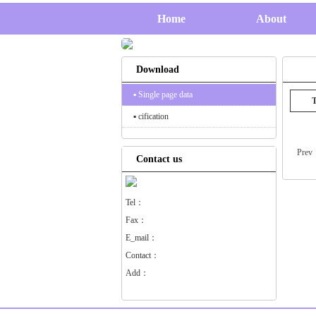
Home
About
Download
▪ Single page data
T
▪ cification
Prev
Contact us
Tel：
Fax：
E_mail：
Contact：
Add：