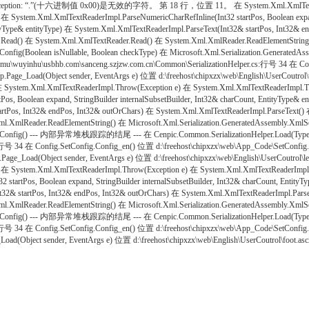
xception: “.”(十六进制值 0x00)是无效的字符。 第 18 行，位置 11。 在 System.Xml.XmlTextReaderI
) 在 System.Xml.XmlTextReaderImpl.ParseNumericCharRefInline(Int32 startPos, Boolean expan
ityType& entityType) 在 System.Xml.XmlTextReaderImpl.ParseText(Int32& startPos, Int32&
.Read() 在 System.Xml.XmlTextReader.Read() 在 System.Xml.XmlReader.ReadElementStrin
_SetConfig(Boolean isNullable, Boolean checkType) 在 Microsoft.Xml.Serialization.Gen
iangmu\wuyinhu\usbhb.com\sanceng.szjzw.com.cn\Common\SerializationHelper.cs:行号 34 在 
 top.Page_Load(Object sender, EventArgs e) 位置 d:\freehost\chipxzx\web\English\UserC
lTextReaderImpl.Throw(Exception e) 在 System.Xml.XmlTextReaderImpl.Throw(Strin
Pos, Boolean expand, StringBuilder internalSubsetBuilder, Int32& charCount, EntityType& 
tartPos, Int32& endPos, Int32& outOrChars) 在 System.Xml.XmlTextReaderImpl.ParseText(
mlReader.ReadElementString() 在 Microsoft.Xml.Serialization.GeneratedAssembly.XmlSeri
d3_SetConfig() --- 内部异常堆栈跟踪的结尾 --- 在 Cenpic.Common.SerializationHelper.Load(Type 
cs:行号 34 在 Config.SetConfig.Config_en() 位置 d:\freehost\chipxzx\web\App_Code\SetConfi
tinfo.Page_Load(Object sender, EventArgs e) 位置 d:\freehost\chipxzx\web\English\UserCo
.XmlTextReaderImpl.Throw(Exception e) 在 System.Xml.XmlTextReaderImpl.Throw(St
2 startPos, Boolean expand, StringBuilder internalSubsetBuilder, Int32& charCount, Entity
nt32& startPos, Int32& endPos, Int32& outOrChars) 在 System.Xml.XmlTextReaderImpl.Par
mlReader.ReadElementString() 在 Microsoft.Xml.Serialization.GeneratedAssembly.XmlSeri
d3_SetConfig() --- 内部异常堆栈跟踪的结尾 --- 在 Cenpic.Common.SerializationHelper.Load(Type 
cs:行号 34 在 Config.SetConfig.Config_en() 位置 d:\freehost\chipxzx\web\App_Code\SetConf
_Load(Object sender, EventArgs e) 位置 d:\freehost\chipxzx\web\English\UserCoutrol\foot.a