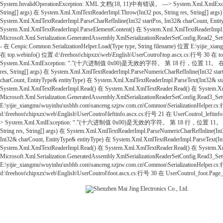
System.InvalidOperationException: XML 文档(18, 11)中有错误。 ---> System.Xml.XmlE
String[] args) 在 System.Xml.XmlTextReaderImpl.Throw(Int32 pos, String res, String[] args
System.Xml.XmlTextReaderImpl.ParseCharRefInline(Int32 startPos, Int32& charCount, Ent
System.Xml.XmlTextReaderImpl.ParseElementContent() 在 System.Xml.XmlTextReaderImpl
Microsoft.Xml.Serialization.GeneratedAssembly.XmlSerializationReaderSetConfig.Read2
- 在 Cenpic.Common.SerializationHelper.Load(Type type, String filename) 位置 E:\yijie_x
在 top.webinfo() 位置 d:\freehost\chipxzx\web\English\UserCoutrol\top.ascx.cs:行号 30 在
System.Xml.XmlException: “.”(十六进制值 0x00)是无效的字符。 第 18 行，位置 11。 在 System.Xml.Xm
res, String[] args) 在 System.Xml.XmlTextReaderImpl.ParseNumericCharRefInline(Int32 start
charCount, EntityType& entityType) 在 System.Xml.XmlTextReaderImpl.ParseText(Int32& s
System.Xml.XmlTextReaderImpl.Read() 在 System.Xml.XmlTextReader.Read() 在 System.Xml.X
Microsoft.Xml.Serialization.GeneratedAssembly.XmlSerializationReaderSetConfig.Rea
E:\yijie_xiangmu\wuyinhu\usbhb.com\sanceng.szjzw.com.cn\Common\SerializationHelper.
d:\freehost\chipxzx\web\English\UserCoutrol\leftinfo.ascx.cs:行号 21 在 UserCoutrol_lef
> System.Xml.XmlException: “.”(十六进制值 0x00)是无效的字符。 第 18 行，位置 11。 在 System.Xml
String res, String[] args) 在 System.Xml.XmlTextReaderImpl.ParseNumericCharRefInline(Int3
Int32& charCount, EntityType& entityType) 在 System.Xml.XmlTextReaderImpl.ParseText(I
System.Xml.XmlTextReaderImpl.Read() 在 System.Xml.XmlTextReader.Read() 在 System.Xml.X
Microsoft.Xml.Serialization.GeneratedAssembly.XmlSerializationReaderSetConfig.Rea
E:\yijie_xiangmu\wuyinhu\usbhb.com\sanceng.szjzw.com.cn\Common\SerializationHelper.
d:\freehost\chipxzx\web\English\UserCoutrol\foot.ascx.cs:行号 30 在 UserCoutrol_foot.Page