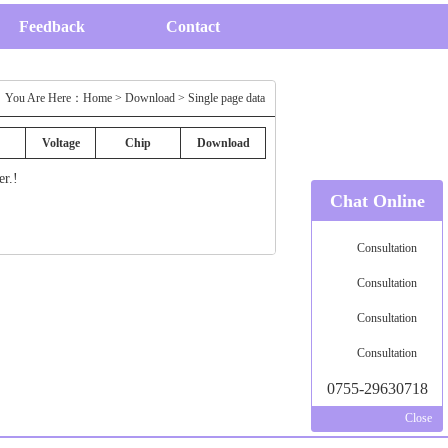
Feedback
Contact
You Are Here：
Home
>
Download
> Single page data
Voltage
Chip
Download
er.!
Chat Online
Consultation
Consultation
Consultation
Consultation
0755-29630718
Close