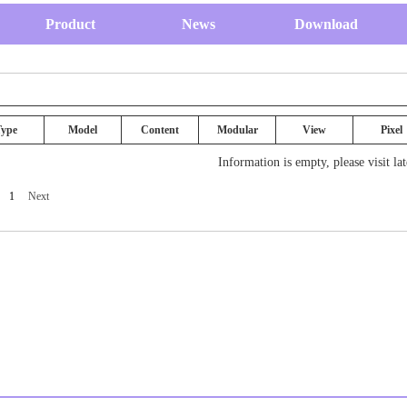
Product
News
Download
ype
Model
Content
Modular
View
Pixel
Information is empty, please visit lat
1
Next