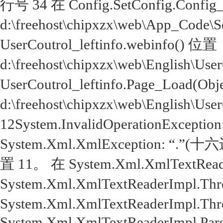
行号 34 在 Config.SetConfig.Config
d:\freehost\chipxzx\web\App_Code\
UserCoutrol_leftinfo.webinfo() 位置
d:\freehost\chipxzx\web\English\Use
UserCoutrol_leftinfo.Page_Load(Obj
d:\freehost\chipxzx\web\English\Use
12System.InvalidOperationExcep
System.Xml.XmlException: 
置 11。 在 System.Xml.XmlTextReade
System.Xml.XmlTextReaderImpl.Throw
System.Xml.XmlTextReaderImpl.Throw(
System.Xml.XmlTextReaderImpl.Parse