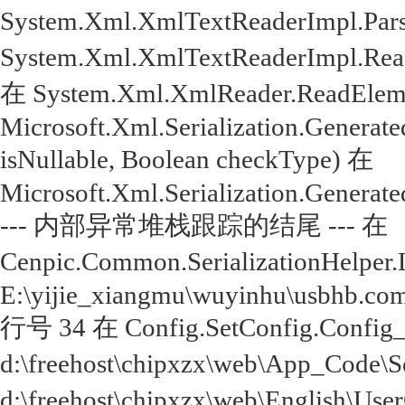
System.Xml.XmlTextReaderImpl.Par
System.Xml.XmlTextReaderImpl.Rea
在 System.Xml.XmlReader.ReadEleme
Microsoft.Xml.Serialization.Genera
isNullable, Boolean checkType) 在
Microsoft.Xml.Serialization.Genera
--- 内部异常堆栈跟踪的结尾 --- 在
Cenpic.Common.SerializationHelper.
E:\yijie_xiangmu\wuyinhu\usbhb.com
行号 34 在 Config.SetConfig.Config
d:\freehost\chipxzx\web\App_Code
d:\freehost\chipxzx\web\English\Us