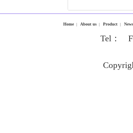
Home
About us
Product
New
|
|
|
Tel： F
Copyrig