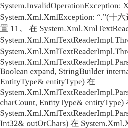
System.InvalidOperationExcepti
System.Xml.XmlException: 
置 11。 在 System.Xml.XmlTextReade
System.Xml.XmlTextReaderImpl.Throw
System.Xml.XmlTextReaderImpl.Throw(
System.Xml.XmlTextReaderImpl.Parse
Boolean expand, StringBuilder intern
EntityType& entityType) 在
System.Xml.XmlTextReaderImpl.Parse
charCount, EntityType& entityType)
System.Xml.XmlTextReaderImpl.Parse
Int32& outOrChars) 在 System.Xml.