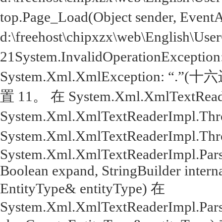
top.Page_Load(Object sender, Even
d:\freehost\chipxzx\web\English\Use
21System.InvalidOperationExcep
System.Xml.XmlException: 
置 11。 在 System.Xml.XmlTextReade
System.Xml.XmlTextReaderImpl.Throw
System.Xml.XmlTextReaderImpl.Throw(
System.Xml.XmlTextReaderImpl.Parse
Boolean expand, StringBuilder intern
EntityType& entityType) 在
System.Xml.XmlTextReaderImpl.Parse