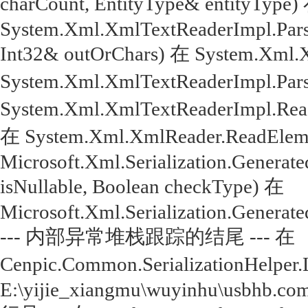
charCount, EntityType& entityType)
System.Xml.XmlTextReaderImpl.Parse
Int32& outOrChars) 在 System.Xml.
System.Xml.XmlTextReaderImpl.Par
System.Xml.XmlTextReaderImpl.Rea
在 System.Xml.XmlReader.ReadEleme
Microsoft.Xml.Serialization.Genera
isNullable, Boolean checkType) 在
Microsoft.Xml.Serialization.Genera
--- 内部异常堆栈跟踪的结尾 --- 在
Cenpic.Common.SerializationHelper.
E:\yijie_xiangmu\wuyinhu\usbhb.com