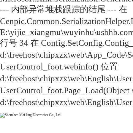
--- 内部异常堆栈跟踪的结尾 --- 在
Cenpic.Common.SerializationHelper.
E:\yijie_xiangmu\wuyinhu\usbhb.com
行号 34 在 Config.SetConfig.Config
d:\freehost\chipxzx\web\App_Code\
UserCoutrol_foot.webinfo() 位置
d:\freehost\chipxzx\web\English\Us
UserCoutrol_foot.Page_Load(Object
d:\freehost\chipxzx\web\English\Use