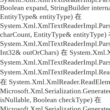
Boolean expand, StringBuilder intern
EntityType& entityType) 在
System.Xml.XmlTextReaderImpl.Parse
charCount, EntityType& entityType)
System.Xml.XmlTextReaderImpl.Parse
Int32& outOrChars) 在 System.Xml.
System.Xml.XmlTextReaderImpl.Par
System.Xml.XmlTextReaderImpl.Rea
在 System.Xml.XmlReader.ReadEleme
Microsoft.Xml.Serialization.Genera
isNullable, Boolean checkType) 在
Microsoft.Xml.Serialization.Genera