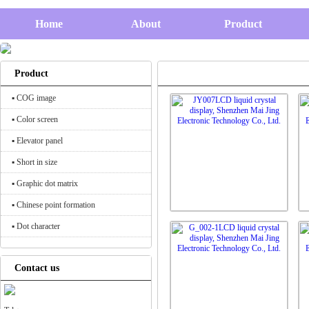
Home
About
Product
Product
▪ COG image
▪ Color screen
▪ Elevator panel
▪ Short in size
▪ Graphic dot matrix
▪ Chinese point formation
▪ Dot character
Contact us