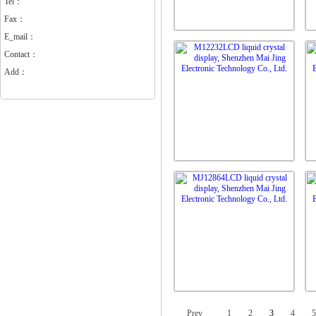
Tel：
Fax：
E_mail：
Contact：
Add：
Prev
1
2
3
4