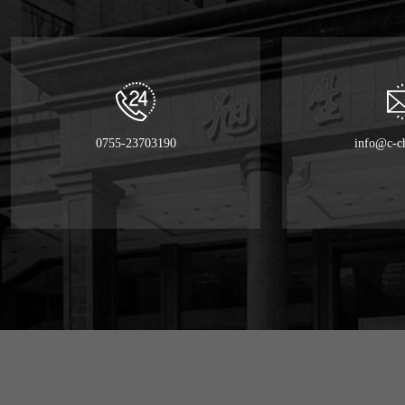
0755-23703190
info@c-c