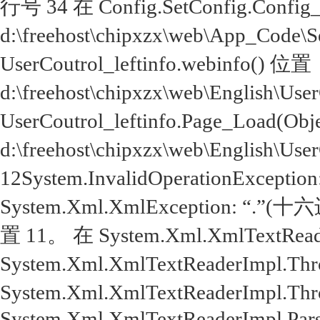
行号 34 在 Config.SetConfig.Config
d:\freehost\chipxzx\web\App_Code\
UserCoutrol_leftinfo.webinfo() 位置
d:\freehost\chipxzx\web\English\Use
UserCoutrol_leftinfo.Page_Load(Obj
d:\freehost\chipxzx\web\English\Use
12System.InvalidOperationExcep
System.Xml.XmlException: 
置 11。 在 System.Xml.XmlTextReade
System.Xml.XmlTextReaderImpl.Throw
System.Xml.XmlTextReaderImpl.Throw(
System.Xml.XmlTextReaderImpl.Parse