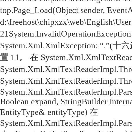
top.Page_Load(Object sender, Even
d:\freehost\chipxzx\web\English\Use
21System.InvalidOperationExcep
System.Xml.XmlException: 
置 11。 在 System.Xml.XmlTextReade
System.Xml.XmlTextReaderImpl.Throw
System.Xml.XmlTextReaderImpl.Throw(
System.Xml.XmlTextReaderImpl.Parse
Boolean expand, StringBuilder intern
EntityType& entityType) 在
System.Xml.XmlTextReaderImpl.Parse