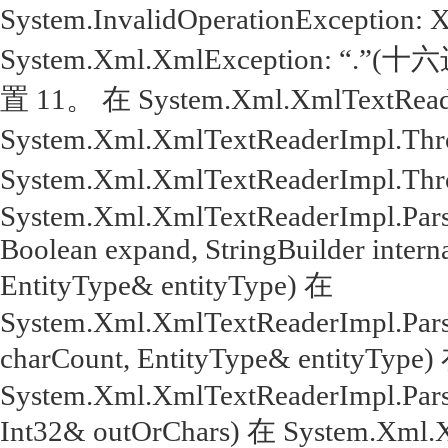
System.InvalidOperationExcepti
System.Xml.XmlException: 
置 11。 在 System.Xml.XmlTextReade
System.Xml.XmlTextReaderImpl.Throw
System.Xml.XmlTextReaderImpl.Throw(
System.Xml.XmlTextReaderImpl.Parse
Boolean expand, StringBuilder intern
EntityType& entityType) 在
System.Xml.XmlTextReaderImpl.Parse
charCount, EntityType& entityType)
System.Xml.XmlTextReaderImpl.Parse
Int32& outOrChars) 在 System.Xml.