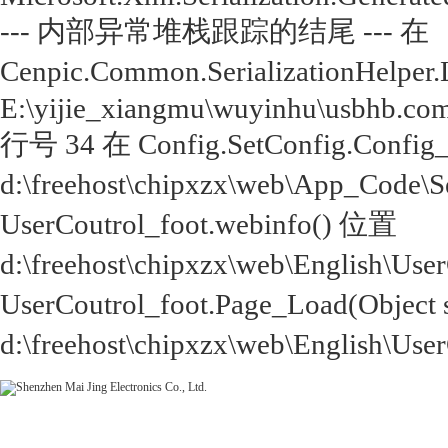
--- 内部异常堆栈跟踪的结尾 --- 在
Cenpic.Common.SerializationHelper.
E:\yijie_xiangmu\wuyinhu\usbhb.com
行号 34 在 Config.SetConfig.Config
d:\freehost\chipxzx\web\App_Code\
UserCoutrol_foot.webinfo() 位置
d:\freehost\chipxzx\web\English\Us
UserCoutrol_foot.Page_Load(Object
d:\freehost\chipxzx\web\English\Use