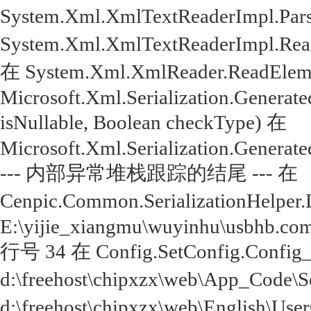
System.Xml.XmlTextReaderImpl.Par
System.Xml.XmlTextReaderImpl.Rea
在 System.Xml.XmlReader.ReadEleme
Microsoft.Xml.Serialization.Genera
isNullable, Boolean checkType) 在
Microsoft.Xml.Serialization.Genera
--- 内部异常堆栈跟踪的结尾 --- 在
Cenpic.Common.SerializationHelper.
E:\yijie_xiangmu\wuyinhu\usbhb.com
行号 34 在 Config.SetConfig.Config
d:\freehost\chipxzx\web\App_Code
d:\freehost\chipxzx\web\English\Us