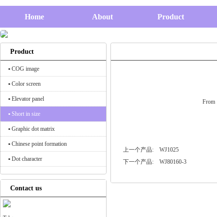
Home
About
Product
Product
▪ COG image
▪ Color screen
▪ Elevator panel
From：
▪ Short in size
▪ Graphic dot matrix
▪ Chinese point formation
上一个产品:
WJ1025
▪ Dot character
下一个产品:
WJ80160-3
Contact us