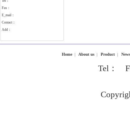
Tel：
Fax：
E_mail：
Contact：
Add：
Home
About us
Product
New
|
|
|
Tel： F
Copyrig