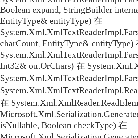
Boolean expand, StringBuilder intern
EntityType& entityType) 在
System.Xml.XmlTextReaderImpl.Parse
charCount, EntityType& entityType)
System.Xml.XmlTextReaderImpl.Parse
Int32& outOrChars) 在 System.Xml.
System.Xml.XmlTextReaderImpl.Par
System.Xml.XmlTextReaderImpl.Rea
在 System.Xml.XmlReader.ReadEleme
Microsoft.Xml.Serialization.Genera
isNullable, Boolean checkType) 在
Microsoft.Xml.Serialization.Genera