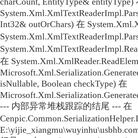
charCount, EntityType& entityType)
System.Xml.XmlTextReaderImpl.Parse
Int32& outOrChars) 在 System.Xml.
System.Xml.XmlTextReaderImpl.Par
System.Xml.XmlTextReaderImpl.Rea
在 System.Xml.XmlReader.ReadEleme
Microsoft.Xml.Serialization.Genera
isNullable, Boolean checkType) 在
Microsoft.Xml.Serialization.Genera
--- 内部异常堆栈跟踪的结尾 --- 在
Cenpic.Common.SerializationHelper.
E:\yijie_xiangmu\wuyinhu\usbhb.com