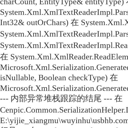
charCount, EntityType& entityType)
System.Xml.XmlTextReaderImpl.Parse
Int32& outOrChars) 在 System.Xml.
System.Xml.XmlTextReaderImpl.Par
System.Xml.XmlTextReaderImpl.Rea
在 System.Xml.XmlReader.ReadEleme
Microsoft.Xml.Serialization.Genera
isNullable, Boolean checkType) 在
Microsoft.Xml.Serialization.Genera
--- 内部异常堆栈跟踪的结尾 --- 在
Cenpic.Common.SerializationHelper.
E:\yijie_xiangmu\wuyinhu\usbhb.com