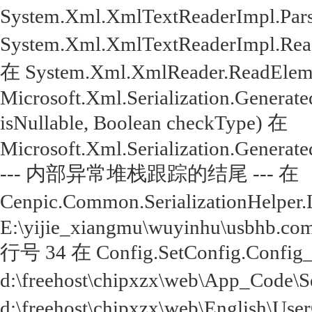
System.Xml.XmlTextReaderImpl.Par
System.Xml.XmlTextReaderImpl.Rea
在 System.Xml.XmlReader.ReadEleme
Microsoft.Xml.Serialization.Genera
isNullable, Boolean checkType) 在
Microsoft.Xml.Serialization.Genera
--- 内部异常堆栈跟踪的结尾 --- 在
Cenpic.Common.SerializationHelper.
E:\yijie_xiangmu\wuyinhu\usbhb.com
行号 34 在 Config.SetConfig.Config
d:\freehost\chipxzx\web\App_Code
d:\freehost\chipxzx\web\English\Us