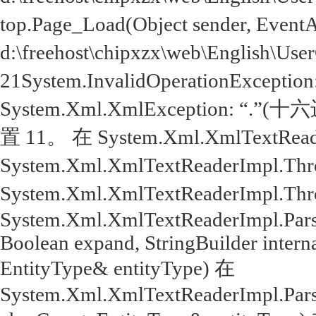
top.Page_Load(Object sender, Even
d:\freehost\chipxzx\web\English\Use
21System.InvalidOperationExcep
System.Xml.XmlException: 
置 11。 在 System.Xml.XmlTextReade
System.Xml.XmlTextReaderImpl.Throw
System.Xml.XmlTextReaderImpl.Throw(
System.Xml.XmlTextReaderImpl.Parse
Boolean expand, StringBuilder intern
EntityType& entityType) 在
System.Xml.XmlTextReaderImpl.Parse