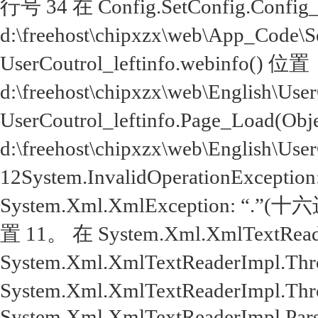
行号 34 在 Config.SetConfig.Config
d:\freehost\chipxzx\web\App_Code\
UserCoutrol_leftinfo.webinfo() 位置
d:\freehost\chipxzx\web\English\Use
UserCoutrol_leftinfo.Page_Load(Obj
d:\freehost\chipxzx\web\English\Use
12System.InvalidOperationExcep
System.Xml.XmlException: 
置 11。 在 System.Xml.XmlTextReade
System.Xml.XmlTextReaderImpl.Throw
System.Xml.XmlTextReaderImpl.Throw(
System.Xml.XmlTextReaderImpl.Parse