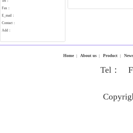
Tel：
Fax：
E_mail：
Contact：
Add：
Home
About us
Product
New
|
|
|
Tel： F
Copyrig