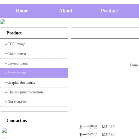
Home
About
Product
Product
▪ COG image
▪ Color screen
▪ Elevator panel
From：
▪ Short in size
▪ Graphic dot matrix
▪ Chinese point formation
▪ Dot character
Contact us
上一个产品:
MJ1119
下一个产品:
MJ1139