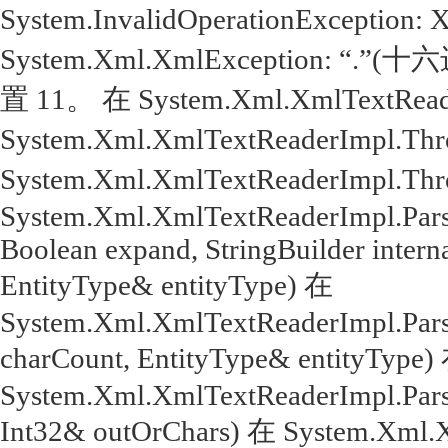
System.InvalidOperationExcepti
System.Xml.XmlException: 
置 11。 在 System.Xml.XmlTextReade
System.Xml.XmlTextReaderImpl.Throw
System.Xml.XmlTextReaderImpl.Throw(
System.Xml.XmlTextReaderImpl.Parse
Boolean expand, StringBuilder intern
EntityType& entityType) 在
System.Xml.XmlTextReaderImpl.Parse
charCount, EntityType& entityType)
System.Xml.XmlTextReaderImpl.Parse
Int32& outOrChars) 在 System.Xml.