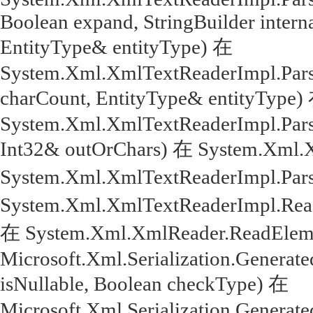
Boolean expand, StringBuilder intern
EntityType& entityType) 在
System.Xml.XmlTextReaderImpl.Parse
charCount, EntityType& entityType)
System.Xml.XmlTextReaderImpl.Parse
Int32& outOrChars) 在 System.Xml.
System.Xml.XmlTextReaderImpl.Par
System.Xml.XmlTextReaderImpl.Rea
在 System.Xml.XmlReader.ReadEleme
Microsoft.Xml.Serialization.Genera
isNullable, Boolean checkType) 在
Microsoft.Xml.Serialization.Genera