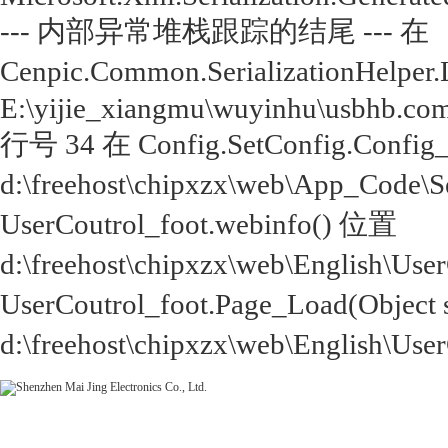
--- 内部异常堆栈跟踪的结尾 --- 在
Cenpic.Common.SerializationHelper.
E:\yijie_xiangmu\wuyinhu\usbhb.com
行号 34 在 Config.SetConfig.Config
d:\freehost\chipxzx\web\App_Code\
UserCoutrol_foot.webinfo() 位置
d:\freehost\chipxzx\web\English\Us
UserCoutrol_foot.Page_Load(Object
d:\freehost\chipxzx\web\English\Use